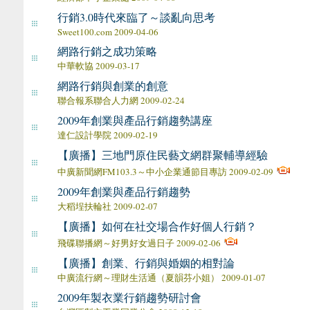
行銷3.0時代來臨了～談亂向思考
Sweet100.com 2009-04-06
網路行銷之成功策略
中華軟協 2009-03-17
網路行銷與創業的創意
聯合報系聯合人力網 2009-02-24
2009年創業與產品行銷趨勢講座
達仁設計學院 2009-02-19
【廣播】三地門原住民藝文網群聚輔導經驗
中廣新聞網FM103.3～中小企業通節目專訪 2009-02-09
2009年創業與產品行銷趨勢
大稻埕扶輪社 2009-02-07
【廣播】如何在社交場合作好個人行銷？
飛碟聯播網～好男好女過日子 2009-02-06
【廣播】創業、行銷與婚姻的相對論
中廣流行網～理財生活通（夏韻芬小姐） 2009-01-07
2009年製衣業行銷趨勢研討會