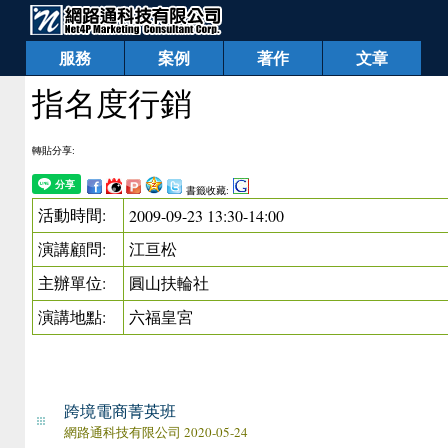
服務
案例
著作
文章
指名度行銷
轉貼分享:
書籤收藏:
活動時間:
2009-09-23 13:30-14:00
演講顧問:
江亘松
主辦單位:
圓山扶輪社
演講地點:
六福皇宮
跨境電商菁英班
網路通科技有限公司 2020-05-24