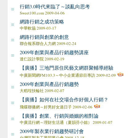
行銷3.0時代來臨了～談亂向思考
Sweet100.com 2009-04-06
網路行銷之成功策略
中華軟協 2009-03-17
網路行銷與創業的創意
聯合報系聯合人力網 2009-02-24
2009年創業與產品行銷趨勢講座
達仁設計學院 2009-02-19
【廣播】三地門原住民藝文網群聚輔導經驗
中廣新聞網FM103.3～中小企業通節目專訪 2009-02-09
2009年創業與產品行銷趨勢
大稻埕扶輪社 2009-02-07
【廣播】如何在社交場合作好個人行銷？
飛碟聯播網～好男好女過日子 2009-02-06
【廣播】創業、行銷與婚姻的相對論
中廣流行網～理財生活通（夏韻芬小姐） 2009-01-07
2009年製衣業行銷趨勢研討會
台灣區製衣工業同業公會 2008-12-18