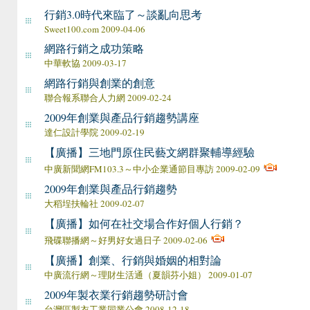
行銷3.0時代來臨了～談亂向思考
Sweet100.com 2009-04-06
網路行銷之成功策略
中華軟協 2009-03-17
網路行銷與創業的創意
聯合報系聯合人力網 2009-02-24
2009年創業與產品行銷趨勢講座
達仁設計學院 2009-02-19
【廣播】三地門原住民藝文網群聚輔導經驗
中廣新聞網FM103.3～中小企業通節目專訪 2009-02-09
2009年創業與產品行銷趨勢
大稻埕扶輪社 2009-02-07
【廣播】如何在社交場合作好個人行銷？
飛碟聯播網～好男好女過日子 2009-02-06
【廣播】創業、行銷與婚姻的相對論
中廣流行網～理財生活通（夏韻芬小姐） 2009-01-07
2009年製衣業行銷趨勢研討會
台灣區製衣工業同業公會 2008-12-18