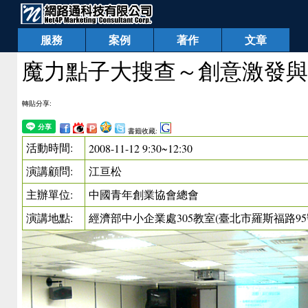
服務
案例
著作
文章
魔力點子大搜查～創意激發與
轉貼分享:
書籤收藏:
活動時間:
2008-11-12 9:30~12:30
演講顧問:
江亘松
主辦單位:
中國青年創業協會總會
演講地點:
經濟部中小企業處305教室(臺北市羅斯福路95