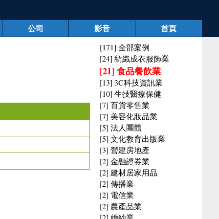
公司
影音
首頁
[171] 全部案例
[24] 紡織成衣服飾業
[21] 食品餐飲業
[13] 3C科技資訊業
[10] 生技醫療保健
[7] 百貨零售業
[7] 美容化妝品業
[5] 法人團體
[5] 文化教育出版業
[3] 營建房地產
[2] 金融證券業
[2] 建材居家用品
[2] 傳播業
[2] 電信業
[2] 農產品業
[2] 婚紗業