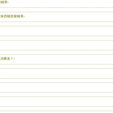
輔導)
雲林西螺群聚輔導)
消費者？)