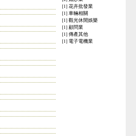
[1] 花卉批發業
[1] 車輛相關
[1] 觀光休閒娛樂
[1] 顧問業
[1] 傳產其他
[1] 電子電機業