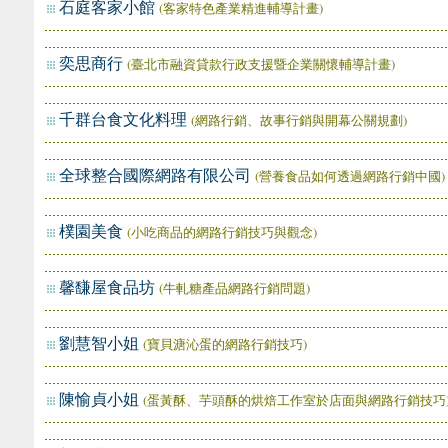
石庭客家小館
(客家特色產業精進輔導計畫)
奕思商行
(臺北市融資貸款行政支援暨企業關懷輔導計畫)
千群台食文化料理
(網路行銷、故事行銷與開幕公關規劃)
全球整合國際網路有限公司
(營養食品如何透過網路行銷中國)
樸園美食
(小吃商品的網路行銷技巧與觀念)
馨馦屋食品坊
(牛軋糖產品網路行銷問題)
劉慧智小姐
(寶貝溏沁蛋的網路行銷技巧)
陳愉貞小姐
(蛋黃酥、芋頭酥的烘焙工作室於店面與網路行銷技巧