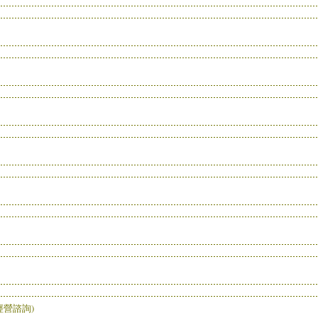
經營諮詢)