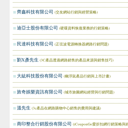
齊鑫科技有限公司
(交友網站行銷與經營策略)
迪亞士股份有限公司
(硬碟資料恢復業務的行銷策略)
民達科技有限公司
(正弦波電源轉換器網路行銷問題)
劉X彥先生
(3C產品透過網路銷售的產品來源與銷售技巧)
大紘科技股份有限公司
(幽浮鼠產品行銷與上市計畫)
旌奇娛樂資訊有限公司
(城市旅圖網站經營與行銷問題)
溫先生
(3c產品在網路購物中心銷售的費用與建議)
商印整合行銷股份有限公司
(iCouponGo愛折扣網行銷策略與