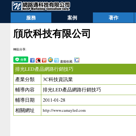
服務
案例
著作
頎欣科技有限公司
轉貼分享:
書籤收藏:
排光LED產品網路行銷技巧
產業分類
3C科技資訊業
輔導內容
排光LED產品網路行銷技巧
輔導日期
2011-01-28
相關網址
http://www.camayled.com