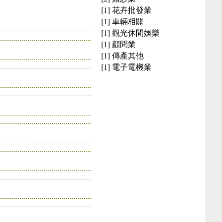
[1] 花卉批發業
[1] 車輛相關
[1] 觀光休閒娛樂
[1] 顧問業
[1] 傳產其他
[1] 電子電機業