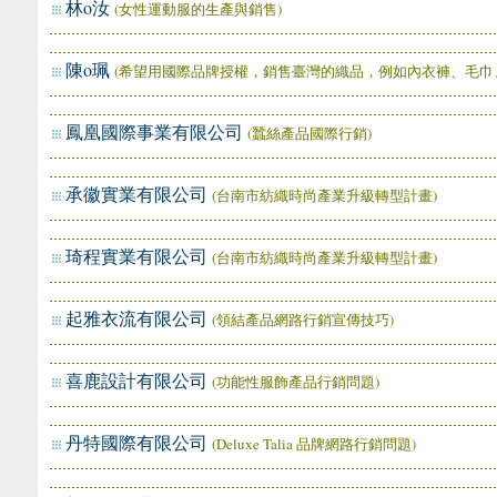
林o汝
(女性運動服的生產與銷售)
陳o珮
(希望用國際品牌授權，銷售臺灣的織品，例如內衣褲、毛巾
鳳凰國際事業有限公司
(蠶絲產品國際行銷)
承徽實業有限公司
(台南市紡織時尚產業升級轉型計畫)
琦程實業有限公司
(台南市紡織時尚產業升級轉型計畫)
起雅衣流有限公司
(領結產品網路行銷宣傳技巧)
喜鹿設計有限公司
(功能性服飾產品行銷問題)
丹特國際有限公司
(Deluxe Talia 品牌網路行銷問題)