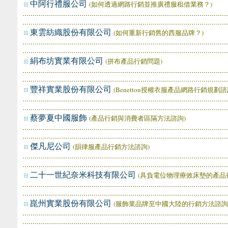
中阿行禮服公司
(如何透過網路行銷並推廣禮服租借業務？)
東雲紡織股份有限公司
(如何重新行銷舊的西服品牌？)
絹布坊實業有限公司
(拼布產品行銷問題)
豐祥實業股份有限公司
(Benetton授權衣服產品網路行銷規劃諮
蔡夢夏中國服飾
(產品行銷與消費者區隔方法諮詢)
傑凡尼公司
(韻律服產品行銷方法諮詢)
二十一世紀奈米科技有限公司
(具負電位物理療效床墊的產品
崑州實業股份有限公司
(服飾業品牌至中國大陸的行銷方法諮詢