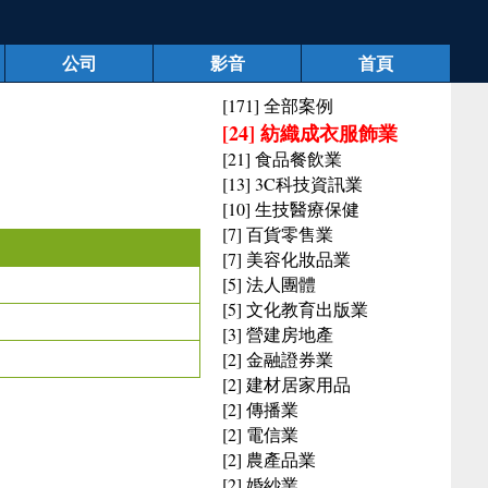
公司
影音
首頁
[171] 全部案例
[24] 紡織成衣服飾業
[21] 食品餐飲業
[13] 3C科技資訊業
[10] 生技醫療保健
[7] 百貨零售業
[7] 美容化妝品業
[5] 法人團體
[5] 文化教育出版業
[3] 營建房地產
[2] 金融證券業
[2] 建材居家用品
[2] 傳播業
[2] 電信業
[2] 農產品業
[2] 婚紗業