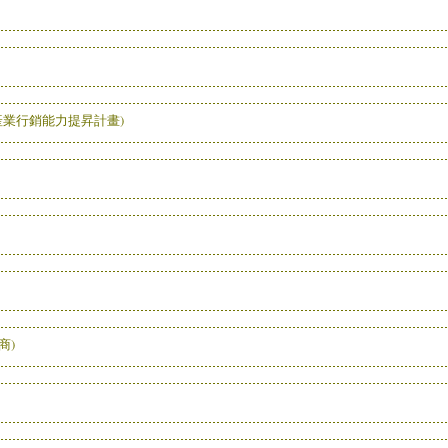
產業行銷能力提昇計畫)
商)