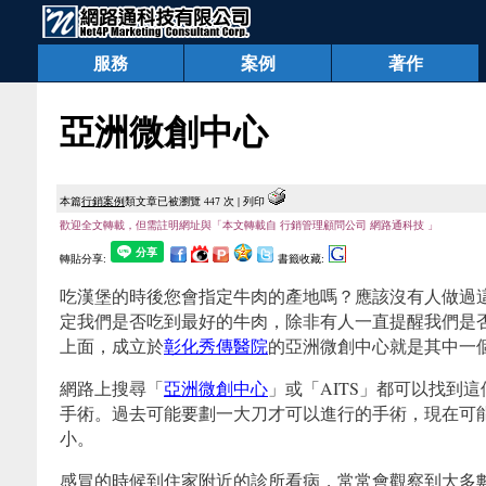
服務
案例
著作
亞洲微創中心
本篇
行銷案例
類文章已被瀏覽 447 次 |
列印
歡迎全文轉載，但需註明網址與「本文轉載自 行銷管理顧問公司 網路通科技 」
轉貼分享:
書籤收藏:
吃漢堡的時後您會指定牛肉的產地嗎？應該沒有人做過
定我們是否吃到最好的牛肉，除非有人一直提醒我們是
上面，成立於
彰化秀傳醫院
的亞洲微創中心就是其中一
網路上搜尋「
亞洲微創中心
」或「AITS」都可以找
手術。過去可能要劃一大刀才可以進行的手術，現在可
小。
(作者江亘松)
感冒的時候到住家附近的診所看病，常常會觀察到大多