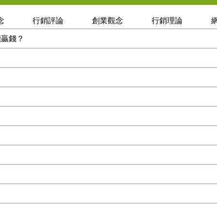
念
行銷評論
創業觀念
行銷理論
能贏錢？