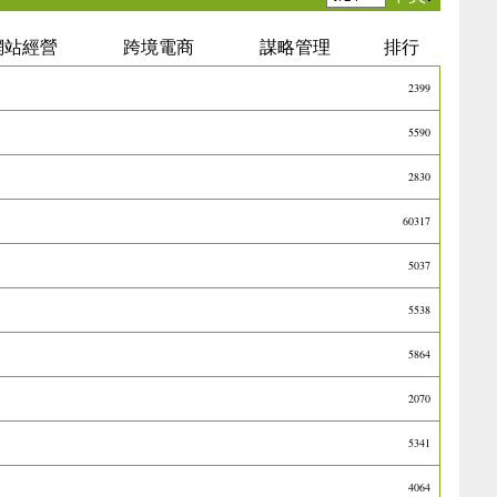
網站經營
跨境電商
謀略管理
排行
2399
5590
2830
60317
5037
5538
5864
2070
5341
4064