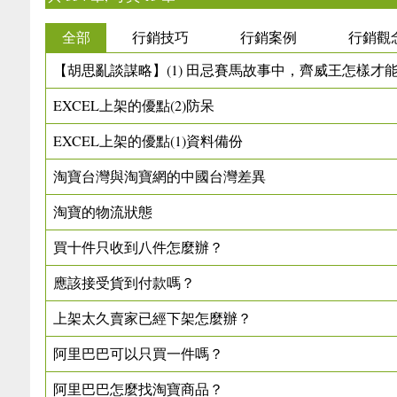
全部
行銷技巧
行銷案例
行銷觀
【胡思亂談謀略】(1) 田忌賽馬故事中，齊威王怎樣才
EXCEL上架的優點(2)防呆
EXCEL上架的優點(1)資料備份
淘寶台灣與淘寶網的中國台灣差異
淘寶的物流狀態
買十件只收到八件怎麼辦？
應該接受貨到付款嗎？
上架太久賣家已經下架怎麼辦？
阿里巴巴可以只買一件嗎？
阿里巴巴怎麼找淘寶商品？