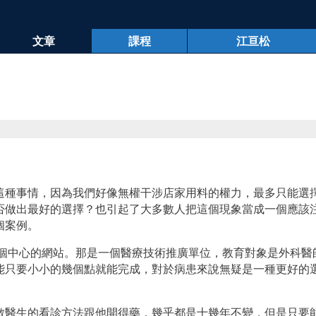
文章
課程
江亘松
這種事情，因為我們好像無權干涉店家用料的權力，最多只能選
否做出最好的選擇？也引起了大多數人把這個現象當成一個應該
個案例。
(作者江亘松)
到這個中心的網站。那是一個醫療技術推廣單位，教育對象是外科
能只要小小的幾個點就能完成，對於病患來說無疑是一種更好的
數醫生的看診方法跟他開得藥，幾乎都是十幾年不變，但是只要