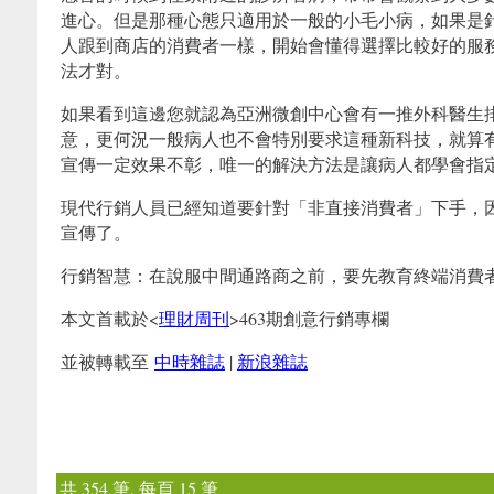
進心。但是那種心態只適用於一般的小毛小病，如果是
人跟到商店的消費者一樣，開始會懂得選擇比較好的服
法才對。
(作者江亘松)
如果看到這邊您就認為亞洲微創中心會有一推外科醫生
意，更何況一般病人也不會特別要求這種新科技，就算
宣傳一定效果不彰，唯一的解決方法是讓病人都學會指
現代行銷人員已經知道要針對「非直接消費者」下手，
宣傳了。
(作者江亘松)
行銷智慧：在說服中間通路商之前，要先教育終端消費
本文首載於<
理財周刊
>463期創意行銷專欄
並被轉載至
中時雜誌
|
新浪雜誌
共 354 筆, 每頁 15 筆