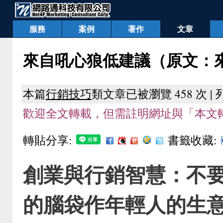
服務
案例
著作
文章
來自吼心狼低建議（原文：
本篇
行銷技巧
類文章已被瀏覽 458 次 |
歡迎全文轉載，但需註明網址與「本文轉
轉貼分享:
書籤收藏:
創業與行銷智慧：不
的腦袋作年輕人的生