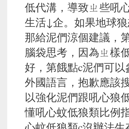
低代溝，導致ㄓ些吼
生活↓企。如果地球
那給泥們涼個建議，第
腦袋思考，因為ㄓ樣
好，第餓點c泥們可以
外國語言，抱歉應該搜
以強化泥們跟吼心狼
懂吼心蚊低狼類比例
心蚊低狼類c沒辦法生