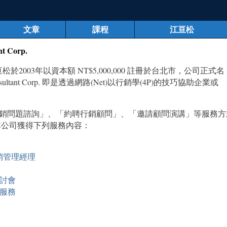
文章
課程
江亘松
 Corp.
2003年以資本額 NT$5,000,000 註冊於台北市，公司正式名
ultant Corp. 即是透過網路(Net)以行銷學(4P)的技巧協助企業或
銷問題諮詢」、「約聘行銷顧問」、「邀請顧問演講」等服務方
本公司獲得下列服務內容：
銷管理經理
討會
服務